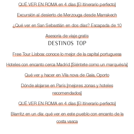
QUÉ VER EN ROMA en 4 días [El itinerario perfecto]
Excursión al desierto de Merzouga desde Marrakech
¿Qué ver en San Sebastián en dos días? Escapada de 10
Asesoría de viaje gratis
DESTINOS TOP
Free Tour Lisboa: conoce lo mejor de la capital portuguesa
Hoteles con encanto cerca Madrid [Siéntete como un marqués/a]
Qué ver y hacer en Vila nova de Gaia, Oporto
Dónde alojarse en París [mejores zonas y hoteles
recomendados]
QUÉ VER EN ROMA en 4 días [El itinerario perfecto]
Biarritz en un día: qué ver en este pueblo con encanto de la
costa vasca