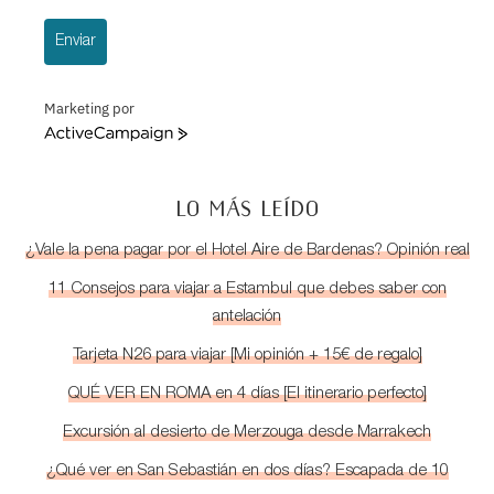
Enviar
Marketing por
ActiveCampaign
LO MÁS LEÍDO
¿Vale la pena pagar por el Hotel Aire de Bardenas? Opinión real
11 Consejos para viajar a Estambul que debes saber con
antelación
Tarjeta N26 para viajar [Mi opinión + 15€ de regalo]
QUÉ VER EN ROMA en 4 días [El itinerario perfecto]
Excursión al desierto de Merzouga desde Marrakech
¿Qué ver en San Sebastián en dos días? Escapada de 10