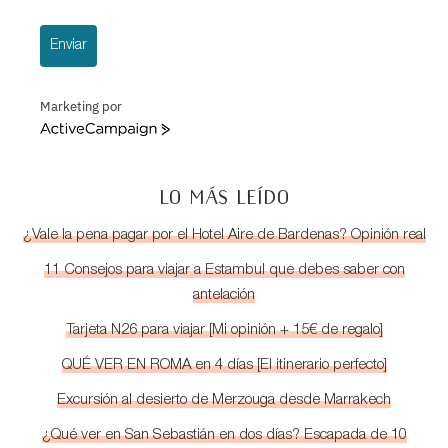
Enviar
Marketing por
ActiveCampaign
LO MÁS LEÍDO
¿Vale la pena pagar por el Hotel Aire de Bardenas? Opinión real
11 Consejos para viajar a Estambul que debes saber con
antelación
Tarjeta N26 para viajar [Mi opinión + 15€ de regalo]
QUÉ VER EN ROMA en 4 días [El itinerario perfecto]
Excursión al desierto de Merzouga desde Marrakech
¿Qué ver en San Sebastián en dos días? Escapada de 10