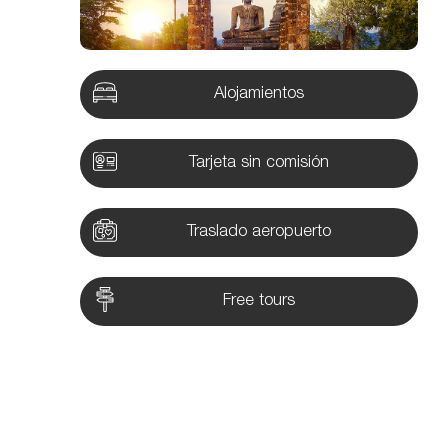
Alojamientos
Tarjeta sin comisión
Traslado aeropuerto
Free tours