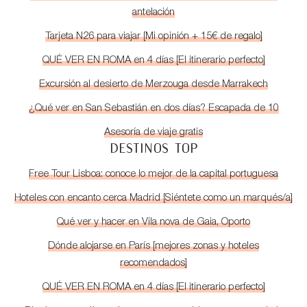
antelación
Tarjeta N26 para viajar [Mi opinión + 15€ de regalo]
QUÉ VER EN ROMA en 4 días [El itinerario perfecto]
Excursión al desierto de Merzouga desde Marrakech
¿Qué ver en San Sebastián en dos días? Escapada de 10
Asesoría de viaje gratis
DESTINOS TOP
Free Tour Lisboa: conoce lo mejor de la capital portuguesa
Hoteles con encanto cerca Madrid [Siéntete como un marqués/a]
Qué ver y hacer en Vila nova de Gaia, Oporto
Dónde alojarse en París [mejores zonas y hoteles
recomendados]
QUÉ VER EN ROMA en 4 días [El itinerario perfecto]