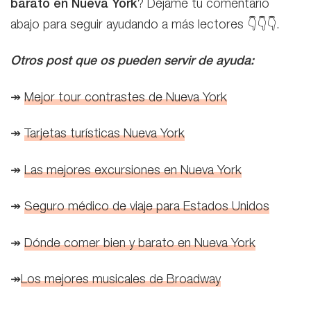
barato en Nueva York
? Déjame tu comentario
abajo para seguir ayudando a más lectores 👇👇👇.
Otros post que os pueden servir de ayuda:
↠
Mejor tour contrastes de Nueva York
↠
Tarjetas turísticas Nueva York
↠
Las mejores excursiones en Nueva York
↠
Seguro médico de viaje para Estados Unidos
↠
Dónde comer bien y barato en Nueva York
↠
Los mejores musicales de Broadway