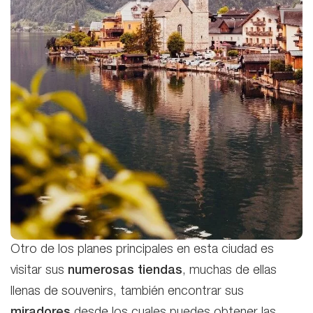
Otro de los planes principales en esta ciudad es
visitar sus
numerosas tiendas
, muchas de ellas
llenas de souvenirs, también encontrar sus
miradores
desde los cuales puedes obtener las