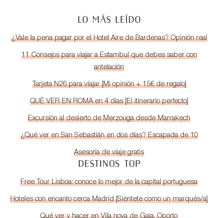
LO MÁS LEÍDO
¿Vale la pena pagar por el Hotel Aire de Bardenas? Opinión real
11 Consejos para viajar a Estambul que debes saber con
antelación
Tarjeta N26 para viajar [Mi opinión + 15€ de regalo]
QUÉ VER EN ROMA en 4 días [El itinerario perfecto]
Excursión al desierto de Merzouga desde Marrakech
¿Qué ver en San Sebastián en dos días? Escapada de 10
Asesoría de viaje gratis
DESTINOS TOP
Free Tour Lisboa: conoce lo mejor de la capital portuguesa
Hoteles con encanto cerca Madrid [Siéntete como un marqués/a]
Qué ver y hacer en Vila nova de Gaia, Oporto