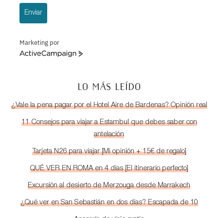
Enviar
Marketing por
ActiveCampaign
LO MÁS LEÍDO
¿Vale la pena pagar por el Hotel Aire de Bardenas? Opinión real
11 Consejos para viajar a Estambul que debes saber con
antelación
Tarjeta N26 para viajar [Mi opinión + 15€ de regalo]
QUÉ VER EN ROMA en 4 días [El itinerario perfecto]
Excursión al desierto de Merzouga desde Marrakech
¿Qué ver en San Sebastián en dos días? Escapada de 10