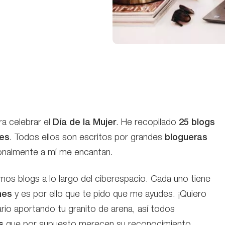
ra celebrar el
Día de la Mujer
. He recopilado
25 blogs
res
. Todos ellos son escritos por grandes
blogueras
sonalmente a mí me encantan.
mos blogs a lo largo del ciberespacio. Cada uno tiene
nes
y es por ello que te pido que me ayudes. ¡Quiero
ario aportando tu granito de arena, así todos
s
que por supuesto merecen su reconocimiento.