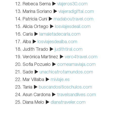
Rebeca Serna ▶
viajeros30.com
Marina Soriano ▶
viajeradigiftal.com
Patricia Cuní ▶
madaboutravel.com
Alicia Ortego ▶
losviajesdeali.com
Carla ▶
lamaletadecarla.com
Alba ▶
losviajesdealba.com
Judith Tirado ▶
judithtiral.com
Verónica Martinez ▶
vero4travel.com
Sofia Pozuelo ▶
comeamaviaja.com
Sade ▶
unachicatrotamundos.com
Mar Villalba ▶
miviaje.es
Tania ▶
buscandositioschulos.com
Asun Cardona ▶
travelsandlives.com
Diana Melo ▶
dianatraveler.com