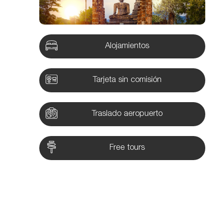
Alojamientos
Tarjeta sin comisión
Traslado aeropuerto
Free tours