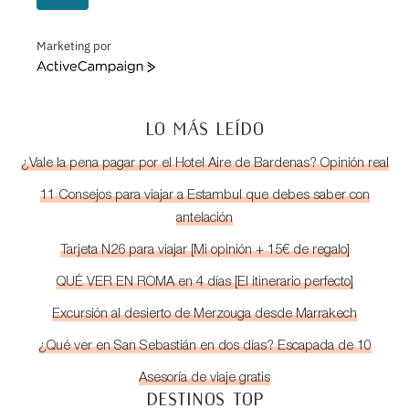
Marketing por
ActiveCampaign
LO MÁS LEÍDO
¿Vale la pena pagar por el Hotel Aire de Bardenas? Opinión real
11 Consejos para viajar a Estambul que debes saber con
antelación
Tarjeta N26 para viajar [Mi opinión + 15€ de regalo]
QUÉ VER EN ROMA en 4 días [El itinerario perfecto]
Excursión al desierto de Merzouga desde Marrakech
¿Qué ver en San Sebastián en dos días? Escapada de 10
Asesoría de viaje gratis
DESTINOS TOP