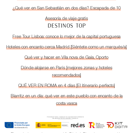
¿Qué ver en San Sebastián en dos días? Escapada de 10
Asesoría de viaje gratis
DESTINOS TOP
Free Tour Lisboa: conoce lo mejor de la capital portuguesa
Hoteles con encanto cerca Madrid [Siéntete como un marqués/a]
Qué ver y hacer en Vila nova de Gaia, Oporto
Dónde alojarse en París [mejores zonas y hoteles
recomendados]
QUÉ VER EN ROMA en 4 días [El itinerario perfecto]
Biarritz en un día: qué ver en este pueblo con encanto de la
costa vasca