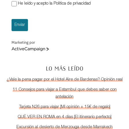
He leído y acepto la Política de privacidad
Enviar
Marketing por
ActiveCampaign
LO MÁS LEÍDO
¿Vale la pena pagar por el Hotel Aire de Bardenas? Opinión real
11 Consejos para viajar a Estambul que debes saber con
antelación
Tarjeta N26 para viajar [Mi opinión + 15€ de regalo]
QUÉ VER EN ROMA en 4 días [El itinerario perfecto]
Excursión al desierto de Merzouga desde Marrakech